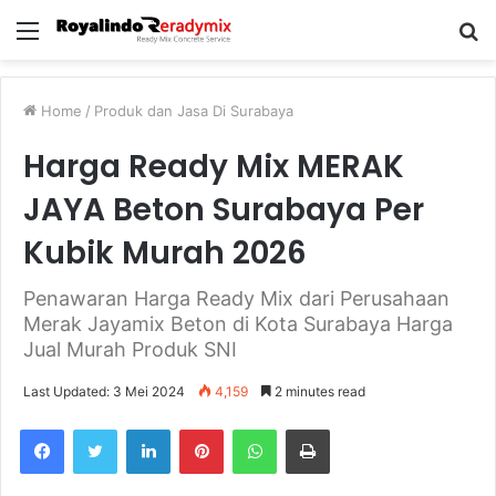
Menu
S
fo
Home
/
Produk dan Jasa Di Surabaya
Harga Ready Mix MERAK
JAYA Beton Surabaya Per
Kubik Murah 2026
Penawaran Harga Ready Mix dari Perusahaan
Merak Jayamix Beton di Kota Surabaya Harga
Jual Murah Produk SNI
Last Updated: 3 Mei 2024
4,159
2 minutes read
Facebook
Twitter
LinkedIn
Pinterest
WhatsApp
Print