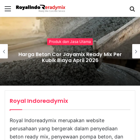
Menu
S
fo
Produk dan Jasa Utama
Harga Beton Cor Jayamix Ready Mix Per
Kubik Biaya April 2026
Royal Indoreadymix
Royal Indoreadymix merupakan website
perusahaan yang bergerak dalam penyediaan
beton ready mix, penyewaan pompa beton, dan