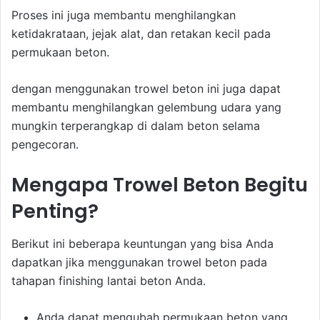
Proses ini juga membantu menghilangkan
ketidakrataan, jejak alat, dan retakan kecil pada
permukaan beton.
dengan menggunakan trowel beton ini juga dapat
membantu menghilangkan gelembung udara yang
mungkin terperangkap di dalam beton selama
pengecoran.
Mengapa Trowel Beton Begitu
Penting?
Berikut ini beberapa keuntungan yang bisa Anda
dapatkan jika menggunakan trowel beton pada
tahapan finishing lantai beton Anda.
Anda dapat mengubah permukaan beton yang