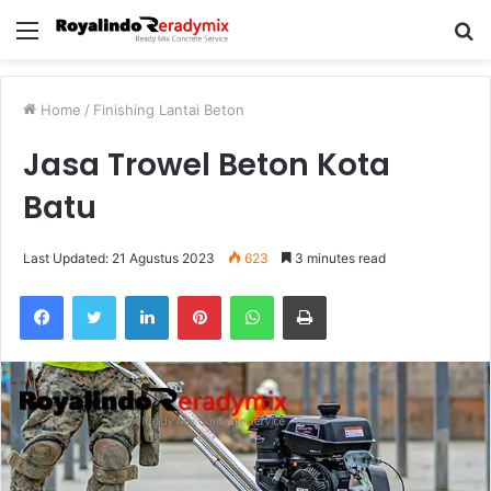
Menu
S
fo
Home
/
Finishing Lantai Beton
Jasa Trowel Beton Kota
Batu
Last Updated: 21 Agustus 2023
623
3 minutes read
Facebook
Twitter
LinkedIn
Pinterest
WhatsApp
Print