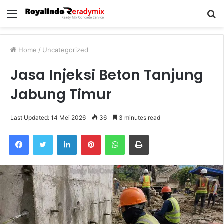
Menu
S
fo
Home
/
Uncategorized
Jasa Injeksi Beton Tanjung
Jabung Timur
Last Updated: 14 Mei 2026
36
3 minutes read
Facebook
Twitter
LinkedIn
Pinterest
WhatsApp
Print