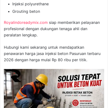
Injeksi polyurethane
Grouting beton
Royalindoreadymix.com
siap memberikan pelayanan
profesional dengan dukungan tenaga ahli dan
peralatan lengkap.
Hubungi kami sekarang untuk mendapatkan
penawaran harga jasa injeksi beton Pasuruan terbaru
2026 dengan harga mulai Rp 80 ribu per titik.