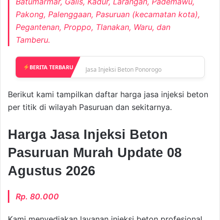
Batumarmar, Galis, Kadur, Larangan, Pademawu,
Pakong, Palenggaan, Pasuruan (kecamatan kota),
Pegantenan, Proppo, Tlanakan, Waru, dan
Tamberu.
BERITA TERBARU
Jasa Injeksi Beton Pasuruan
Berikut kami tampilkan daftar harga jasa injeksi beton
per titik di wilayah Pasuruan dan sekitarnya.
Harga Jasa Injeksi Beton
Pasuruan Murah Update 08
Agustus 2026
Rp. 80.000
Kami menyediakan layanan injeksi beton profesional,