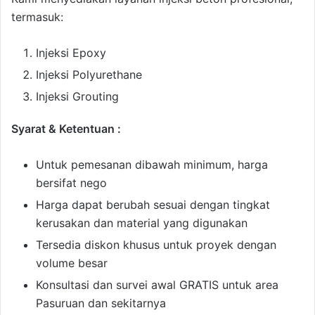
termasuk:
Injeksi Epoxy
Injeksi Polyurethane
Injeksi Grouting
Syarat & Ketentuan :
Untuk pemesanan dibawah minimum, harga
bersifat nego
Harga dapat berubah sesuai dengan tingkat
kerusakan dan material yang digunakan
Tersedia diskon khusus untuk proyek dengan
volume besar
Konsultasi dan survei awal GRATIS untuk area
Pasuruan dan sekitarnya