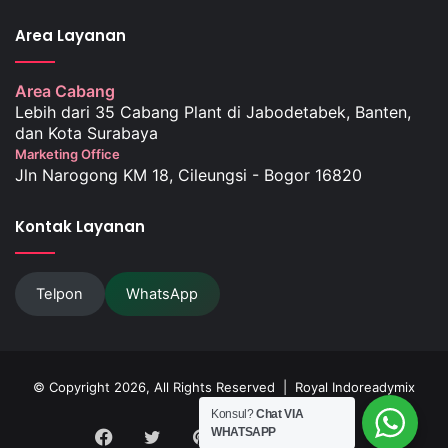
Area Layanan
Area Cabang
Lebih dari 35 Cabang Plant di Jabodetabek, Banten,
dan Kota Surabaya
Marketing Office
Jln Narogong KM 18, Cileungsi - Bogor 16820
Kontak Layanan
Telpon
WhatsApp
© Copyright 2026, All Rights Reserved |
Royal Indoreadymix
Konsul?
Chat VIA
WHATSAPP
Facebook
Twitter
Pinterest
LinkedIn
YouTube
Instagram