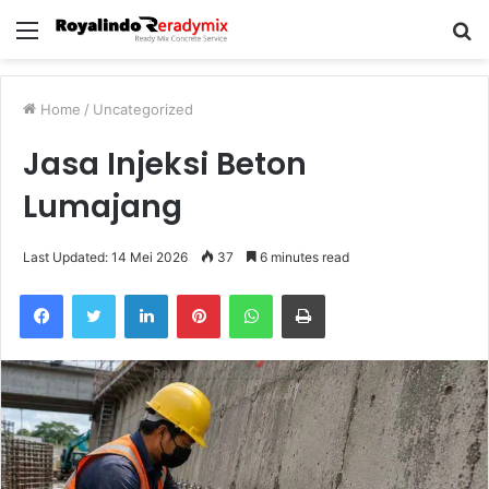
Menu
S
fo
Home
/
Uncategorized
Jasa Injeksi Beton
Lumajang
Last Updated: 14 Mei 2026
37
6 minutes read
Facebook
Twitter
LinkedIn
Pinterest
WhatsApp
Print