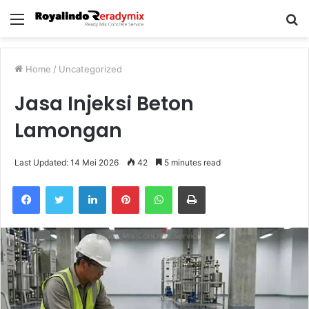
Menu
S
fo
Home
/
Uncategorized
Jasa Injeksi Beton
Lamongan
Last Updated: 14 Mei 2026
42
5 minutes read
Facebook
Twitter
LinkedIn
Pinterest
WhatsApp
Print