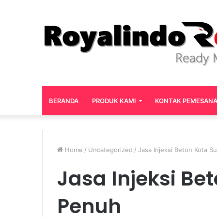
BERANDA
PRODUK KAMI
KONTAK PEMESAN
Home
/
Uncategorized
/
Jasa Injeksi Beton Kota S
Jasa Injeksi Be
Penuh