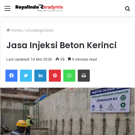
Menu
S
fo
Home
/
Uncategorized
Jasa Injeksi Beton Kerinci
Last Updated: 14 Mei 2026
38
4 minutes read
Facebook
Twitter
LinkedIn
Pinterest
WhatsApp
Print