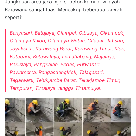
Jangkauan area jasa injeksi beton kami di wilayah
Karawang sangat luas, Mencakup beberapa daerah
seperti:
Banyusari, Batujaya, Ciampel, Cibuaya, Cikampek,
Cilamaya Kulon, Cilamaya Wetan, Cilebar, Jatisari,
Jayakerta, Karawang Barat, Karawang Timur, Klari,
Kotabaru, Kutawaluya, Lemahabang, Majalaya,
Pakisjaya, Pangkalan, Pedes, Purwasari,
Rawamerta, Rengasdengklok, Talagasari,
Tegalwaru, Telukjambe Barat, Telukjambe Timur,
Tempuran, Tirtajaya, hingga Tirtamulya.