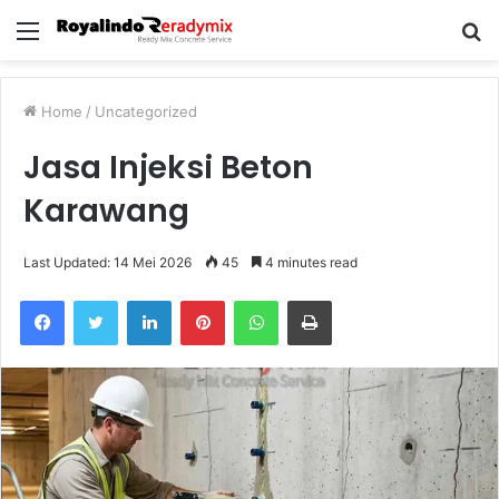
Menu
S
fo
Home
/
Uncategorized
Jasa Injeksi Beton
Karawang
Last Updated: 14 Mei 2026
45
4 minutes read
Facebook
Twitter
LinkedIn
Pinterest
WhatsApp
Print