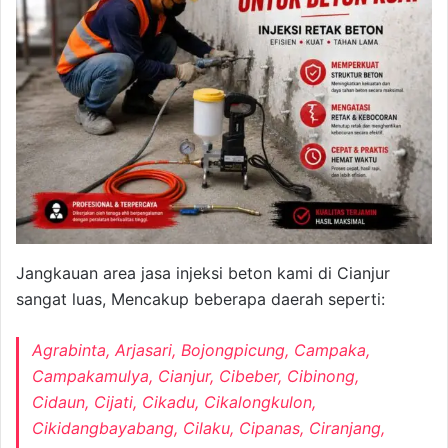
Jangkauan area jasa injeksi beton kami di Cianjur
sangat luas, Mencakup beberapa daerah seperti:
Agrabinta, Arjasari, Bojongpicung, Campaka,
Campakamulya, Cianjur, Cibeber, Cibinong,
Cidaun, Cijati, Cikadu, Cikalongkulon,
Cikidangbayabang, Cilaku, Cipanas, Ciranjang,