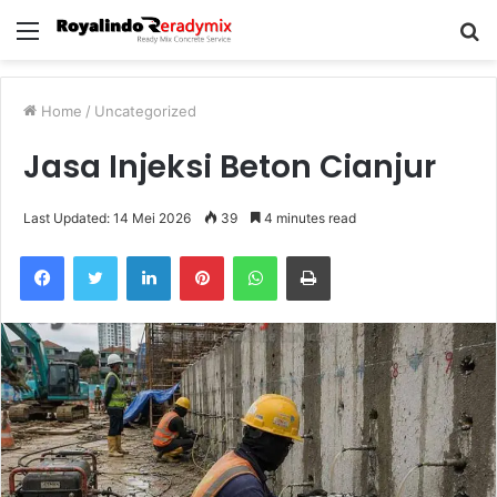
Menu
S
fo
Home
/
Uncategorized
Jasa Injeksi Beton Cianjur
Last Updated: 14 Mei 2026
39
4 minutes read
Facebook
Twitter
LinkedIn
Pinterest
WhatsApp
Print