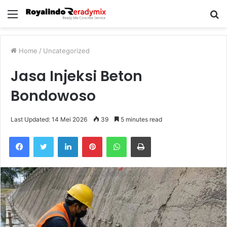
Menu
S
fo
Home
/
Uncategorized
Jasa Injeksi Beton
Bondowoso
Last Updated: 14 Mei 2026
39
5 minutes read
Facebook
Twitter
LinkedIn
Pinterest
WhatsApp
Print