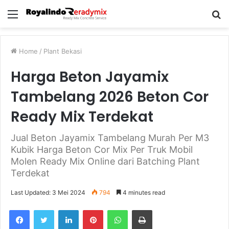
Menu
S
fo
Home
/
Plant Bekasi
Harga Beton Jayamix
Tambelang 2026 Beton Cor
Ready Mix Terdekat
Jual Beton Jayamix Tambelang Murah Per M3
Kubik Harga Beton Cor Mix Per Truk Mobil
Molen Ready Mix Online dari Batching Plant
Terdekat
Last Updated: 3 Mei 2024
794
4 minutes read
Facebook
Twitter
LinkedIn
Pinterest
WhatsApp
Print