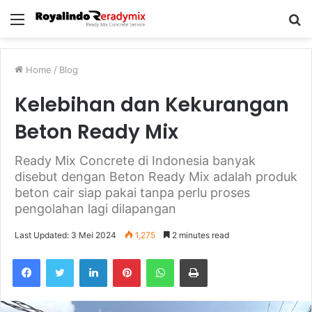
Menu
S
fo
Home
/
Blog
Kelebihan dan Kekurangan
Beton Ready Mix
Ready Mix Concrete di Indonesia banyak
disebut dengan Beton Ready Mix adalah produk
beton cair siap pakai tanpa perlu proses
pengolahan lagi dilapangan
Last Updated: 3 Mei 2024
1,275
2 minutes read
Facebook
Twitter
LinkedIn
Pinterest
WhatsApp
Print