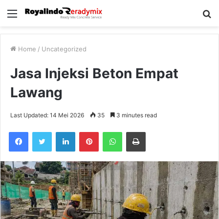
Menu
S
fo
Home
/
Uncategorized
Jasa Injeksi Beton Empat
Lawang
Last Updated: 14 Mei 2026
35
3 minutes read
Facebook
Twitter
LinkedIn
Pinterest
WhatsApp
Print