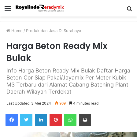
Menu
S
fo
Home
/
Produk dan Jasa Di Surabaya
Harga Beton Ready Mix
Bulak
Info Harga Beton Ready Mix Bulak Daftar Harga
Beton Cor Siap Pakai/Jayamix Per Meter Kubik
M3 Terbaru dari Alamat Cabang Batching Plant
Daerah Wilayah Terdekat
Last Updated: 3 Mei 2024
969
4 minutes read
Facebook
Twitter
LinkedIn
Pinterest
WhatsApp
Print