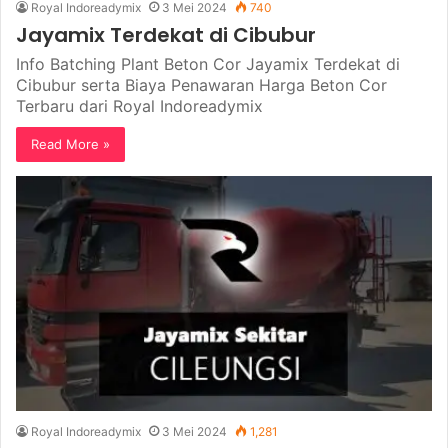
Royal Indoreadymix
3 Mei 2024
740
Jayamix Terdekat di Cibubur
Info Batching Plant Beton Cor Jayamix Terdekat di
Cibubur serta Biaya Penawaran Harga Beton Cor
Terbaru dari Royal Indoreadymix
Read More »
Royal Indoreadymix
3 Mei 2024
1,281